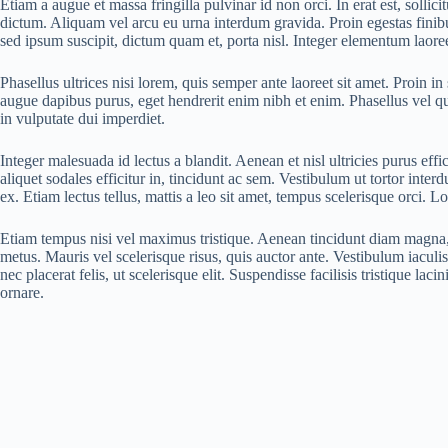
Etiam a augue et massa fringilla pulvinar id non orci. In erat est, sol
dictum. Aliquam vel arcu eu urna interdum gravida. Proin egestas finibus
sed ipsum suscipit, dictum quam et, porta nisl. Integer elementum laoree
Phasellus ultrices nisi lorem, quis semper ante laoreet sit amet. Proin in
augue dapibus purus, eget hendrerit enim nibh et enim. Phasellus vel qu
in vulputate dui imperdiet.
Integer malesuada id lectus a blandit. Aenean et nisl ultricies purus eff
aliquet sodales efficitur in, tincidunt ac sem. Vestibulum ut tortor int
ex. Etiam lectus tellus, mattis a leo sit amet, tempus scelerisque orci.
Etiam tempus nisi vel maximus tristique. Aenean tincidunt diam magna, 
metus. Mauris vel scelerisque risus, quis auctor ante. Vestibulum iaculis
nec placerat felis, ut scelerisque elit. Suspendisse facilisis tristique
ornare.