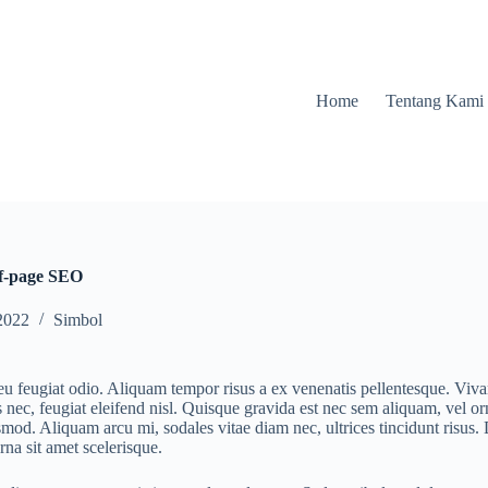
Home
Tentang Kami
ff-page SEO
2022
Simbol
 feugiat odio. Aliquam tempor risus a ex venenatis pellentesque. Vivamu
lis nec, feugiat eleifend nisl. Quisque gravida est nec sem aliquam, vel 
uismod. Aliquam arcu mi, sodales vitae diam nec, ultrices tincidunt ris
rna sit amet scelerisque.