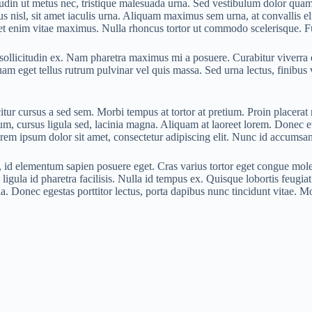
licitudin ut metus nec, tristique malesuada urna. Sed vestibulum dolor q
 nisl, sit amet iaculis urna. Aliquam maximus sem urna, at convallis eli
t enim vitae maximus. Nulla rhoncus tortor ut commodo scelerisque. Fusce
 sollicitudin ex. Nam pharetra maximus mi a posuere. Curabitur viverra ege
am eget tellus rutrum pulvinar vel quis massa. Sed urna lectus, finibus
icitur cursus a sed sem. Morbi tempus at tortor at pretium. Proin placerat
erdum, cursus ligula sed, lacinia magna. Aliquam at laoreet lorem. Donec 
 Lorem ipsum dolor sit amet, consectetur adipiscing elit. Nunc id accumsa
id elementum sapien posuere eget. Cras varius tortor eget congue molest
 ligula id pharetra facilisis. Nulla id tempus ex. Quisque lobortis feugi
 lacinia. Donec egestas porttitor lectus, porta dapibus nunc tincidunt vi