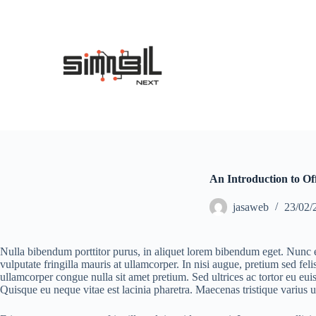
S
k
i
p
t
o
c
o
n
t
e
n
t
An Introduction to O
jasaweb
23/02/
Nulla bibendum porttitor purus, in aliquet lorem bibendum eget. Nunc eu
vulputate fringilla mauris at ullamcorper. In nisi augue, pretium sed fe
ullamcorper congue nulla sit amet pretium. Sed ultrices ac tortor eu e
Quisque eu neque vitae est lacinia pharetra. Maecenas tristique varius u