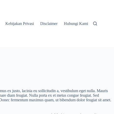
Kebijakan Privasi
Disclaimer
Hubungi Kami
s ex justo, lacinia eu sollicitudin a, vestibulum eget nulla. Mauris
ornare diam feugiat. Nulla porta ex et metus congue feugiat. Sed
us. Donec fermentum maximus quam, ut bibendum dolor feugiat sit amet.