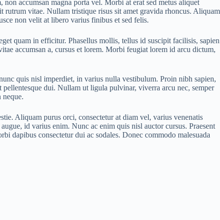
uam, non accumsan magna porta vel. Morbi at erat sed metus aliquet
t rutrum vitae. Nullam tristique risus sit amet gravida rhoncus. Aliquam
 non velit at libero varius finibus et sed felis.
t quam in efficitur. Phasellus mollis, tellus id suscipit facilisis, sapien
 vitae accumsan a, cursus et lorem. Morbi feugiat lorem id arcu dictum,
 nunc quis nisl imperdiet, in varius nulla vestibulum. Proin nibh sapien,
et pellentesque dui. Nullam ut ligula pulvinar, viverra arcu nec, semper
n neque.
ie. Aliquam purus orci, consectetur at diam vel, varius venenatis
at augue, id varius enim. Nunc ac enim quis nisl auctor cursus. Praesent
tae. Morbi dapibus consectetur dui ac sodales. Donec commodo malesuada