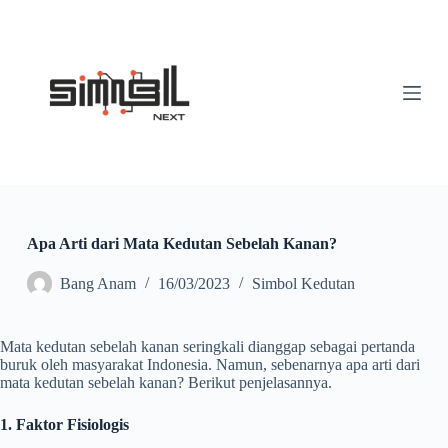
S
k
i
p
t
o
c
o
n
t
e
n
t
Apa Arti dari Mata Kedutan Sebelah Kanan?
Bang Anam
16/03/2023
Simbol Kedutan
Mata kedutan sebelah kanan seringkali dianggap sebagai pertanda
buruk oleh masyarakat Indonesia. Namun, sebenarnya apa arti dari
mata kedutan sebelah kanan? Berikut penjelasannya.
1. Faktor Fisiologis