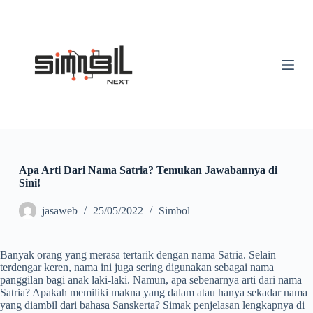
S
k
i
p
t
o
c
o
n
t
e
n
t
Apa Arti Dari Nama Satria? Temukan Jawabannya di
Sini!
jasaweb
25/05/2022
Simbol
Banyak orang yang merasa tertarik dengan nama Satria. Selain
terdengar keren, nama ini juga sering digunakan sebagai nama
panggilan bagi anak laki-laki. Namun, apa sebenarnya arti dari nama
Satria? Apakah memiliki makna yang dalam atau hanya sekadar nama
yang diambil dari bahasa Sanskerta? Simak penjelasan lengkapnya di