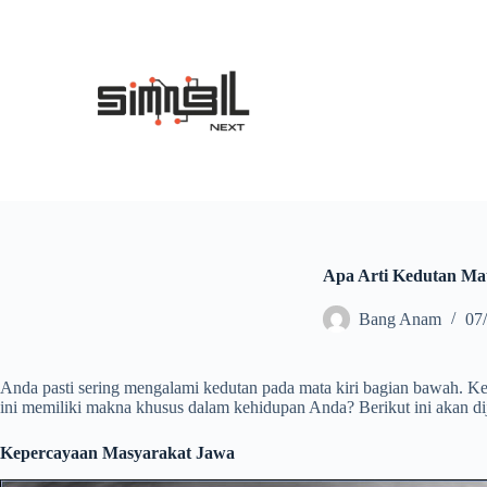
S
k
i
p
t
o
c
o
n
t
e
n
t
Apa Arti Kedutan Ma
Bang Anam
07
Anda pasti sering mengalami kedutan pada mata kiri bagian bawah. Ked
ini memiliki makna khusus dalam kehidupan Anda? Berikut ini akan di
Kepercayaan Masyarakat Jawa