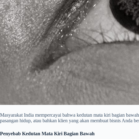
Masyarakat India mempercayai bahwa kedutan mata kiri bagian bawah
pasangan hidup, atau bahkan klien yang akan membuat bisnis Anda be
Penyebab Kedutan Mata Kiri Bagian Bawah