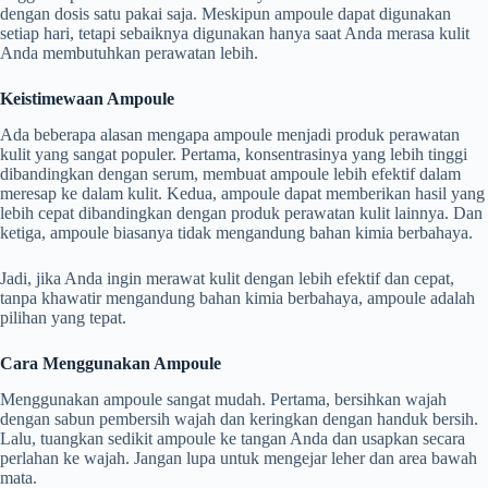
dengan dosis satu pakai saja. Meskipun ampoule dapat digunakan
setiap hari, tetapi sebaiknya digunakan hanya saat Anda merasa kulit
Anda membutuhkan perawatan lebih.
Keistimewaan Ampoule
Ada beberapa alasan mengapa ampoule menjadi produk perawatan
kulit yang sangat populer. Pertama, konsentrasinya yang lebih tinggi
dibandingkan dengan serum, membuat ampoule lebih efektif dalam
meresap ke dalam kulit. Kedua, ampoule dapat memberikan hasil yang
lebih cepat dibandingkan dengan produk perawatan kulit lainnya. Dan
ketiga, ampoule biasanya tidak mengandung bahan kimia berbahaya.
Jadi, jika Anda ingin merawat kulit dengan lebih efektif dan cepat,
tanpa khawatir mengandung bahan kimia berbahaya, ampoule adalah
pilihan yang tepat.
Cara Menggunakan Ampoule
Menggunakan ampoule sangat mudah. Pertama, bersihkan wajah
dengan sabun pembersih wajah dan keringkan dengan handuk bersih.
Lalu, tuangkan sedikit ampoule ke tangan Anda dan usapkan secara
perlahan ke wajah. Jangan lupa untuk mengejar leher dan area bawah
mata.