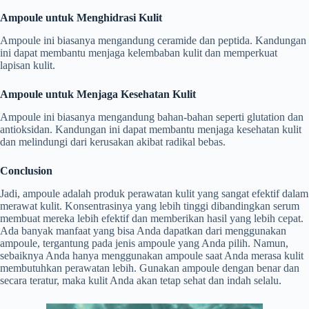
Ampoule untuk Menghidrasi Kulit
Ampoule ini biasanya mengandung ceramide dan peptida. Kandungan
ini dapat membantu menjaga kelembaban kulit dan memperkuat
lapisan kulit.
Ampoule untuk Menjaga Kesehatan Kulit
Ampoule ini biasanya mengandung bahan-bahan seperti glutation dan
antioksidan. Kandungan ini dapat membantu menjaga kesehatan kulit
dan melindungi dari kerusakan akibat radikal bebas.
Conclusion
Jadi, ampoule adalah produk perawatan kulit yang sangat efektif dalam
merawat kulit. Konsentrasinya yang lebih tinggi dibandingkan serum
membuat mereka lebih efektif dan memberikan hasil yang lebih cepat.
Ada banyak manfaat yang bisa Anda dapatkan dari menggunakan
ampoule, tergantung pada jenis ampoule yang Anda pilih. Namun,
sebaiknya Anda hanya menggunakan ampoule saat Anda merasa kulit
membutuhkan perawatan lebih. Gunakan ampoule dengan benar dan
secara teratur, maka kulit Anda akan tetap sehat dan indah selalu.