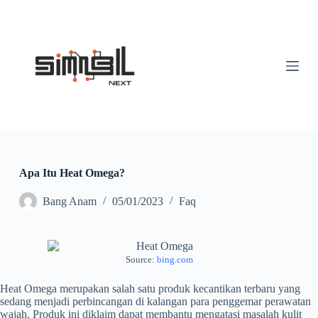
S
k
i
p
t
o
c
o
n
t
e
n
t
Apa Itu Heat Omega?
Bang Anam
05/01/2023
Faq
Source:
bing.com
Heat Omega merupakan salah satu produk kecantikan terbaru yang
sedang menjadi perbincangan di kalangan para penggemar perawatan
wajah. Produk ini diklaim dapat membantu mengatasi masalah kulit