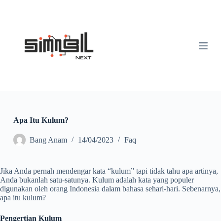
S
k
i
p
t
o
c
o
n
t
e
n
t
Apa Itu Kulum?
Bang Anam
14/04/2023
Faq
Jika Anda pernah mendengar kata “kulum” tapi tidak tahu apa artinya,
Anda bukanlah satu-satunya. Kulum adalah kata yang populer
digunakan oleh orang Indonesia dalam bahasa sehari-hari. Sebenarnya,
apa itu kulum?
Pengertian Kulum