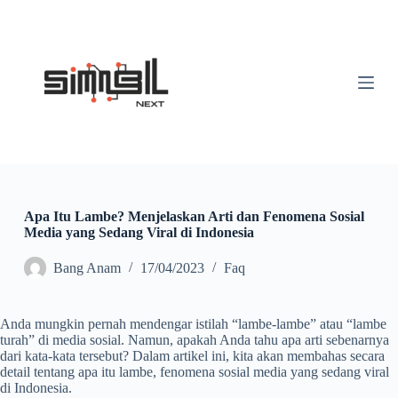
S
k
i
p
t
o
c
o
n
t
e
n
t
Apa Itu Lambe? Menjelaskan Arti dan Fenomena Sosial
Media yang Sedang Viral di Indonesia
Bang Anam
17/04/2023
Faq
Anda mungkin pernah mendengar istilah “lambe-lambe” atau “lambe
turah” di media sosial. Namun, apakah Anda tahu apa arti sebenarnya
dari kata-kata tersebut? Dalam artikel ini, kita akan membahas secara
detail tentang apa itu lambe, fenomena sosial media yang sedang viral
di Indonesia.