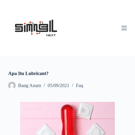
S
k
i
p
t
o
c
o
n
t
e
n
t
Apa Itu Lubricant?
Bang Anam
05/09/2021
Faq