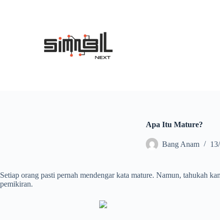
S
k
i
p
t
o
c
o
n
t
e
n
t
Apa Itu Mature?
Bang Anam
13
Setiap orang pasti pernah mendengar kata mature. Namun, tahukah kamu a
pemikiran.