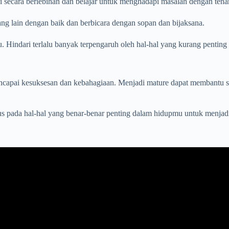
i secara berlebihan dan belajar untuk menghadapi masalah dengan tena
ng lain dengan baik dan berbicara dengan sopan dan bijaksana.
 Hindari terlalu banyak terpengaruh oleh hal-hal yang kurang penting 
encapai kesuksesan dan kebahagiaan. Menjadi mature dapat membantu 
kus pada hal-hal yang benar-benar penting dalam hidupmu untuk menjad