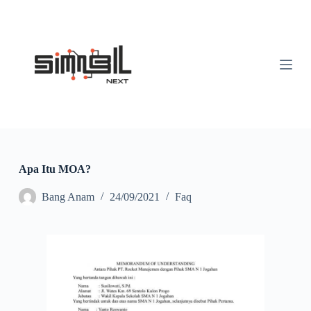
S
k
i
p
t
o
c
o
n
t
e
n
t
Apa Itu MOA?
Bang Anam
24/09/2021
Faq