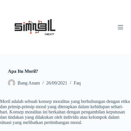
S
k
i
p
t
o
c
o
n
t
e
n
t
Apa Itu Moril?
Bang Anam
26/09/2021
Faq
Moril adalah sebuah konsep moralitas yang berhubungan dengan etika
dan prinsip-prinsip moral yang diterapkan dalam kehidupan sehari-
hari. Konsep moralitas ini berkaitan dengan pengambilan keputusan
dan tindakan yang dilakukan oleh individu atau kelompok dalam
situasi yang melibatkan pertimbangan moral.