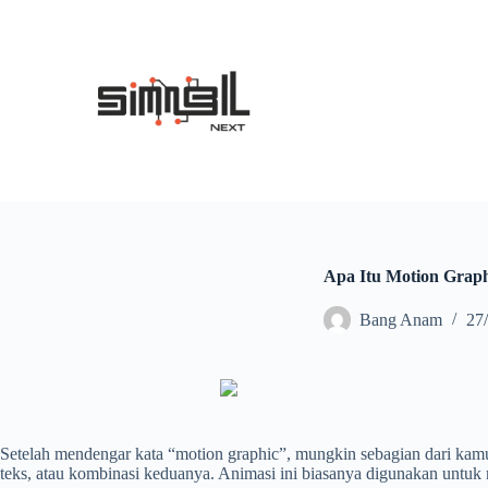
S
k
i
p
t
o
c
o
n
t
e
n
t
Apa Itu Motion Graph
Bang Anam
27
Setelah mendengar kata “motion graphic”, mungkin sebagian dari kamu 
teks, atau kombinasi keduanya. Animasi ini biasanya digunakan untuk m