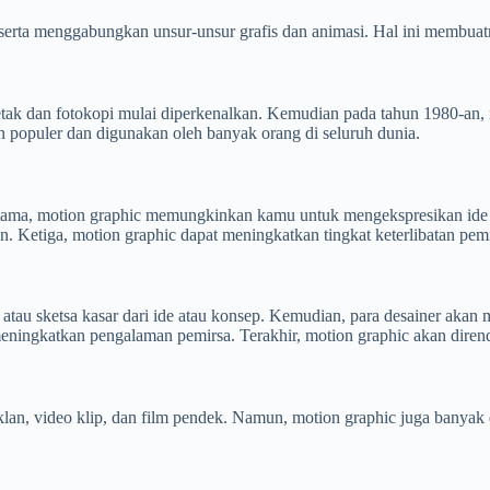
serta menggabungkan unsur-unsur grafis dan animasi. Hal ini membuatn
cetak dan fotokopi mulai diperkenalkan. Kemudian pada tahun 1980-an,
in populer dan digunakan oleh banyak orang di seluruh dunia.
tama, motion graphic memungkinkan kamu untuk mengekspresikan ide a
. Ketiga, motion graphic dapat meningkatkan tingkat keterlibatan pem
au sketsa kasar dari ide atau konsep. Kemudian, para desainer akan m
ningkatkan pengalaman pemirsa. Terakhir, motion graphic akan dirende
an, video klip, dan film pendek. Namun, motion graphic juga banyak 