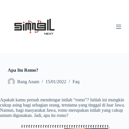
S
k
i
p
t
o
c
o
n
t
e
n
t
Apa Itu Romo?
Bang Anam
15/01/2022
Faq
Apakah kamu pernah mendengar istilah “romo”? Istilah ini mungkin
cukup asing bagi sebagian orang, terutama yang tinggal di luar Jawa.
Namun, bagi masyarakat Jawa, romo merupakan istilah yang cukup
umum digunakan. Jadi, apa itu romo?