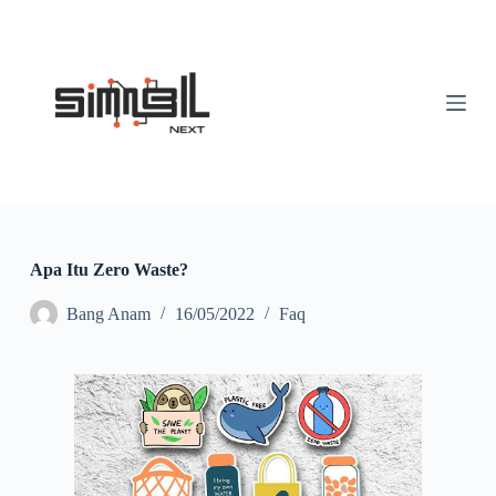
S
k
i
p
t
o
c
o
n
t
e
n
t
Apa Itu Zero Waste?
Bang Anam
16/05/2022
Faq