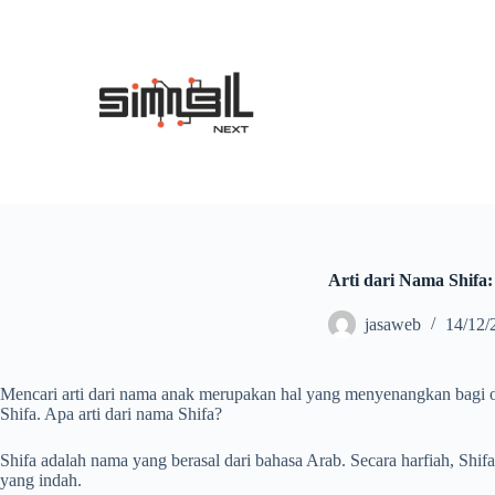
S
k
i
p
t
o
c
o
n
t
e
n
t
Arti dari Nama Shifa
jasaweb
14/12/
Mencari arti dari nama anak merupakan hal yang menyenangkan bagi or
Shifa. Apa arti dari nama Shifa?
Shifa adalah nama yang berasal dari bahasa Arab. Secara harfiah, Sh
yang indah.