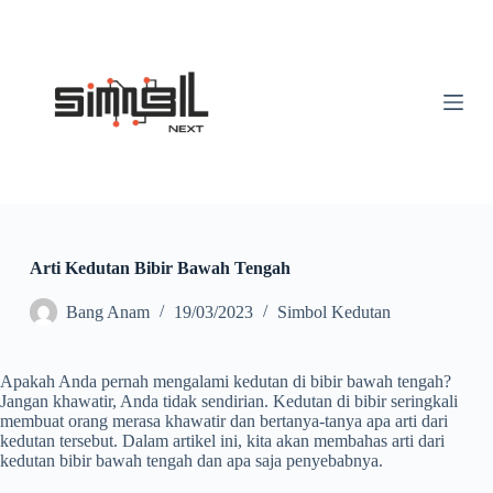
S
k
i
p
t
o
c
o
n
t
e
n
t
Arti Kedutan Bibir Bawah Tengah
Bang Anam
19/03/2023
Simbol Kedutan
Apakah Anda pernah mengalami kedutan di bibir bawah tengah?
Jangan khawatir, Anda tidak sendirian. Kedutan di bibir seringkali
membuat orang merasa khawatir dan bertanya-tanya apa arti dari
kedutan tersebut. Dalam artikel ini, kita akan membahas arti dari
kedutan bibir bawah tengah dan apa saja penyebabnya.