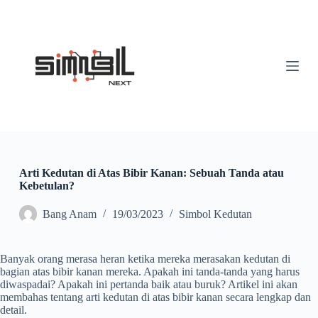
S
k
i
p
t
o
c
o
n
t
e
n
t
Arti Kedutan di Atas Bibir Kanan: Sebuah Tanda atau
Kebetulan?
Bang Anam
19/03/2023
Simbol Kedutan
Banyak orang merasa heran ketika mereka merasakan kedutan di
bagian atas bibir kanan mereka. Apakah ini tanda-tanda yang harus
diwaspadai? Apakah ini pertanda baik atau buruk? Artikel ini akan
membahas tentang arti kedutan di atas bibir kanan secara lengkap dan
detail.