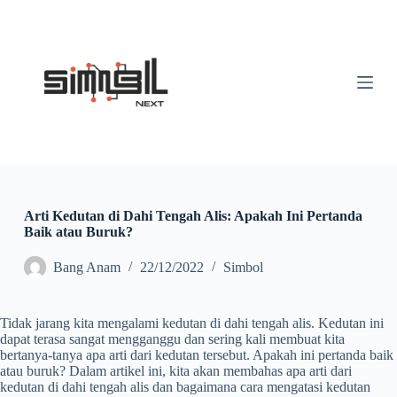
S
k
i
p
t
o
c
o
n
t
e
n
t
Arti Kedutan di Dahi Tengah Alis: Apakah Ini Pertanda
Baik atau Buruk?
Bang Anam
22/12/2022
Simbol
Tidak jarang kita mengalami kedutan di dahi tengah alis. Kedutan ini
dapat terasa sangat mengganggu dan sering kali membuat kita
bertanya-tanya apa arti dari kedutan tersebut. Apakah ini pertanda baik
atau buruk? Dalam artikel ini, kita akan membahas apa arti dari
kedutan di dahi tengah alis dan bagaimana cara mengatasi kedutan