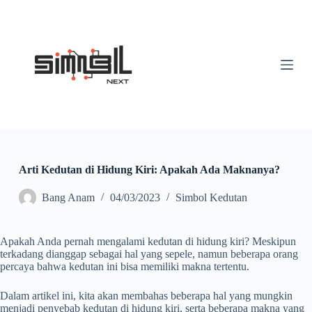
S
k
i
p
t
o
c
o
n
t
e
n
t
Arti Kedutan di Hidung Kiri: Apakah Ada Maknanya?
Bang Anam
04/03/2023
Simbol Kedutan
Apakah Anda pernah mengalami kedutan di hidung kiri? Meskipun
terkadang dianggap sebagai hal yang sepele, namun beberapa orang
percaya bahwa kedutan ini bisa memiliki makna tertentu.
Dalam artikel ini, kita akan membahas beberapa hal yang mungkin
menjadi penyebab kedutan di hidung kiri, serta beberapa makna yang