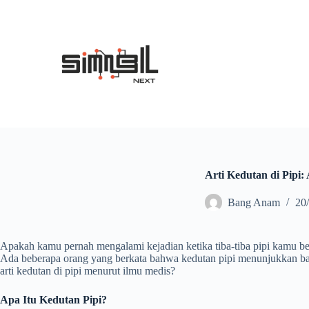
S
k
i
p
t
o
c
o
n
t
e
n
t
Arti Kedutan di Pipi
Bang Anam
20
Apakah kamu pernah mengalami kejadian ketika tiba-tiba pipi kamu berke
Ada beberapa orang yang berkata bahwa kedutan pipi menunjukkan bah
arti kedutan di pipi menurut ilmu medis?
Apa Itu Kedutan Pipi?