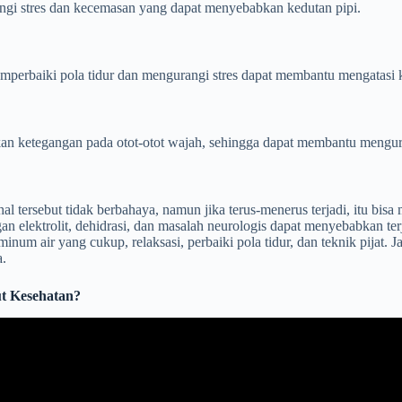
rangi stres dan kecemasan yang dapat menyebabkan kedutan pipi.
mperbaiki pola tidur dan mengurangi stres dapat membantu mengatasi k
kan ketegangan pada otot-otot wajah, sehingga dapat membantu mengur
l tersebut tidak berbahaya, namun jika terus-menerus terjadi, itu bis
gan elektrolit, dehidrasi, dan masalah neurologis dapat menyebabkan te
minum air yang cukup, relaksasi, perbaiki pola tidur, dan teknik pijat. 
a.
ut Kesehatan?