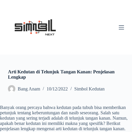
S
k
i
p
t
o
c
o
n
t
e
n
t
Arti Kedutan di Telunjuk Tangan Kanan: Penjelasan
Lengkap
Bang Anam
10/12/2022
Simbol Kedutan
Banyak orang percaya bahwa kedutan pada tubuh bisa memberikan
petunjuk tentang keberuntungan dan nasib seseorang. Salah satu
kedutan yang sering terjadi adalah di telunjuk tangan kanan. Namun,
apakah benar kedutan ini memiliki makna yang spesifik? Berikut
penjelasan lengkap mengenai arti kedutan di telunjuk tangan kanan.