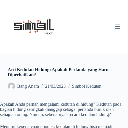
S
k
i
p
t
o
c
o
n
t
e
n
t
Arti Kedutan Hidung: Apakah Pertanda yang Harus
Diperhatikan?
Bang Anam
21/03/2023
Simbol Kedutan
Apakah Anda pernah mengalami kedutan di hidung? Kedutan pada
bagian hidung seringkali dianggap sebagai pertanda buruk oleh
sebagian orang. Namun, sebenarnya apa arti kedutan hidung?
Menurut kepercayaan populer, kedutan di hidung bisa menjadi