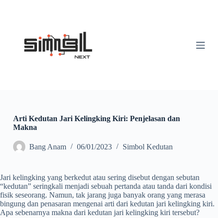
S
k
i
p
t
o
c
o
n
t
e
n
t
Arti Kedutan Jari Kelingking Kiri: Penjelasan dan
Makna
Bang Anam
06/01/2023
Simbol Kedutan
Jari kelingking yang berkedut atau sering disebut dengan sebutan
“kedutan” seringkali menjadi sebuah pertanda atau tanda dari kondisi
fisik seseorang. Namun, tak jarang juga banyak orang yang merasa
bingung dan penasaran mengenai arti dari kedutan jari kelingking kiri.
Apa sebenarnya makna dari kedutan jari kelingking kiri tersebut?