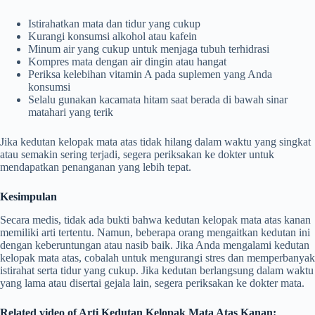
Istirahatkan mata dan tidur yang cukup
Kurangi konsumsi alkohol atau kafein
Minum air yang cukup untuk menjaga tubuh terhidrasi
Kompres mata dengan air dingin atau hangat
Periksa kelebihan vitamin A pada suplemen yang Anda
konsumsi
Selalu gunakan kacamata hitam saat berada di bawah sinar
matahari yang terik
Jika kedutan kelopak mata atas tidak hilang dalam waktu yang singkat
atau semakin sering terjadi, segera periksakan ke dokter untuk
mendapatkan penanganan yang lebih tepat.
Kesimpulan
Secara medis, tidak ada bukti bahwa kedutan kelopak mata atas kanan
memiliki arti tertentu. Namun, beberapa orang mengaitkan kedutan ini
dengan keberuntungan atau nasib baik. Jika Anda mengalami kedutan
kelopak mata atas, cobalah untuk mengurangi stres dan memperbanyak
istirahat serta tidur yang cukup. Jika kedutan berlangsung dalam waktu
yang lama atau disertai gejala lain, segera periksakan ke dokter mata.
Related video of Arti Kedutan Kelopak Mata Atas Kanan: