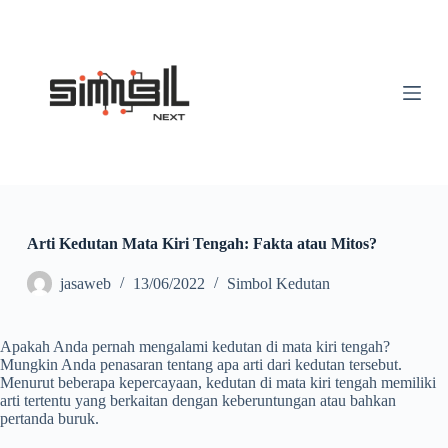
S
k
i
p
t
o
c
o
n
t
e
n
t
Arti Kedutan Mata Kiri Tengah: Fakta atau Mitos?
jasaweb
13/06/2022
Simbol Kedutan
Apakah Anda pernah mengalami kedutan di mata kiri tengah?
Mungkin Anda penasaran tentang apa arti dari kedutan tersebut.
Menurut beberapa kepercayaan, kedutan di mata kiri tengah memiliki
arti tertentu yang berkaitan dengan keberuntungan atau bahkan
pertanda buruk.