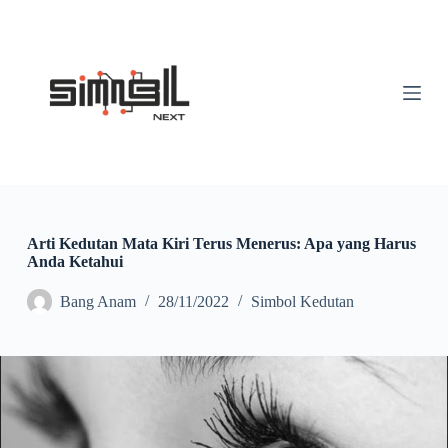
S
k
i
p
t
o
c
o
n
t
e
n
t
Arti Kedutan Mata Kiri Terus Menerus: Apa yang Harus
Anda Ketahui
Bang Anam
28/11/2022
Simbol Kedutan