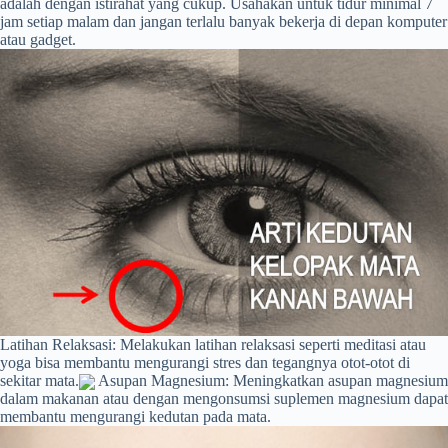
adalah dengan istirahat yang cukup. Usahakan untuk tidur minimal 7
jam setiap malam dan jangan terlalu banyak bekerja di depan komputer
atau gadget.
Latihan Relaksasi: Melakukan latihan relaksasi seperti meditasi atau
yoga bisa membantu mengurangi stres dan tegangnya otot-otot di
sekitar mata.
Asupan Magnesium: Meningkatkan asupan magnesium
dalam makanan atau dengan mengonsumsi suplemen magnesium dapat
membantu mengurangi kedutan pada mata.