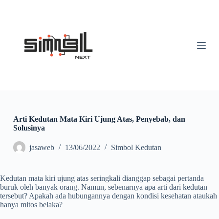
S
k
i
p
t
o
c
o
n
t
e
n
t
Arti Kedutan Mata Kiri Ujung Atas, Penyebab, dan
Solusinya
jasaweb
13/06/2022
Simbol Kedutan
Kedutan mata kiri ujung atas seringkali dianggap sebagai pertanda
buruk oleh banyak orang. Namun, sebenarnya apa arti dari kedutan
tersebut? Apakah ada hubungannya dengan kondisi kesehatan ataukah
hanya mitos belaka?