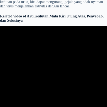
kedutan pada mata, kita dapat mengurangi gejala yang tidak nyaman
dan terus menjalankan aktivitas dengan lancar.
Related video of Arti Kedutan Mata Kiri Ujung Atas, Penyebab,
dan Solusinya