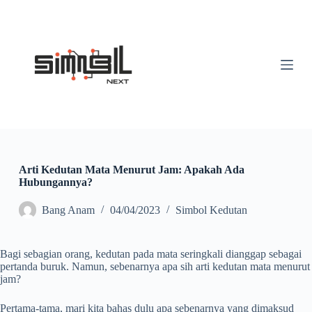
S
k
i
p
t
o
c
o
n
t
e
n
t
Arti Kedutan Mata Menurut Jam: Apakah Ada
Hubungannya?
Bang Anam
04/04/2023
Simbol Kedutan
Bagi sebagian orang, kedutan pada mata seringkali dianggap sebagai
pertanda buruk. Namun, sebenarnya apa sih arti kedutan mata menurut
jam?
Pertama-tama, mari kita bahas dulu apa sebenarnya yang dimaksud