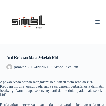
S
k
i
p
t
o
c
o
n
t
e
n
t
Arti Kedutan Mata Sebelah Kiri
jasaweb
07/09/2021
Simbol Kedutan
Apakah Anda pernah mengalami kedutan di mata sebelah kiri?
Kedutan ini bisa terjadi pada siapa saja dengan berbagai usia dan latar
belakang. Namun, apa sebenarnya arti dari kedutan pada mata sebelah
kiri?
Berdasarkan kepercayaan yang ada di masyarakat, kedutan pada mata