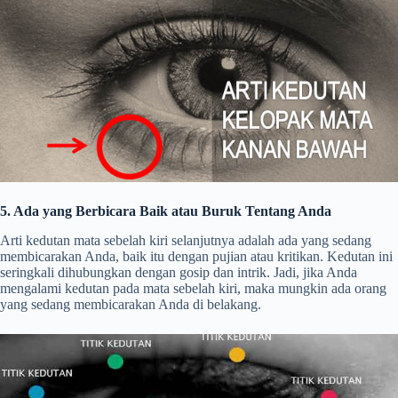
5. Ada yang Berbicara Baik atau Buruk Tentang Anda
Arti kedutan mata sebelah kiri selanjutnya adalah ada yang sedang
membicarakan Anda, baik itu dengan pujian atau kritikan. Kedutan ini
seringkali dihubungkan dengan gosip dan intrik. Jadi, jika Anda
mengalami kedutan pada mata sebelah kiri, maka mungkin ada orang
yang sedang membicarakan Anda di belakang.