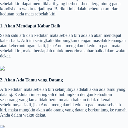
sebelah kiri dapat memiliki arti yang berbeda-beda tergantung pada
kondisi dan waktu terjadinya. Berikut ini adalah beberapa arti dari
kedutan pada mata sebelah kiri:
1. Akan Mendapat Kabar Baik
Salah satu arti dari kedutan mata sebelah kiri adalah akan mendapat
kabar baik. Arti ini seringkali dihubungkan dengan masalah keuangan
atau keberuntungan. Jadi, jika Anda mengalami kedutan pada mata
sebelah kiri, maka bersiaplah untuk menerima kabar baik dalam waktu
dekat.
2. Akan Ada Tamu yang Datang
Arti kedutan mata sebelah kiri selanjutnya adalah akan ada tamu yang
datang. Kedutan ini seringkali dihubungkan dengan kehadiran
seseorang yang lama tidak bertemu atau bahkan tidak dikenal
sebelumnya. Jadi, jika Anda mengalami kedutan pada mata sebelah
kiri, maka mungkin akan ada orang yang datang berkunjung ke rumah
Anda dalam waktu dekat.