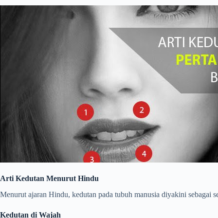
Arti Kedutan Menurut Hindu
Menurut ajaran Hindu, kedutan pada tubuh manusia diyakini sebagai se
Kedutan di Wajah