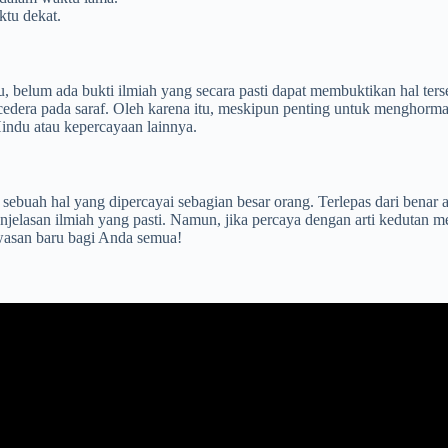
ktu dekat.
belum ada bukti ilmiah yang secara pasti dapat membuktikan hal terse
a cedera pada saraf. Oleh karena itu, meskipun penting untuk menghorm
Hindu atau kepercayaan lainnya.
ebuah hal yang dipercayai sebagian besar orang. Terlepas dari benar at
enjelasan ilmiah yang pasti. Namun, jika percaya dengan arti kedutan 
wasan baru bagi Anda semua!