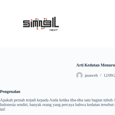
S
k
i
p
t
o
c
o
n
t
e
n
t
Arti Kedutan Menurut
jasaweb
12/09/
Pengenalan
Apakah pernah terjadi kepada Anda ketika tiba-tiba satu bagian tubuh
Indonesia sendiri, banyak orang yang percaya bahwa kedutan tersebut
ini!