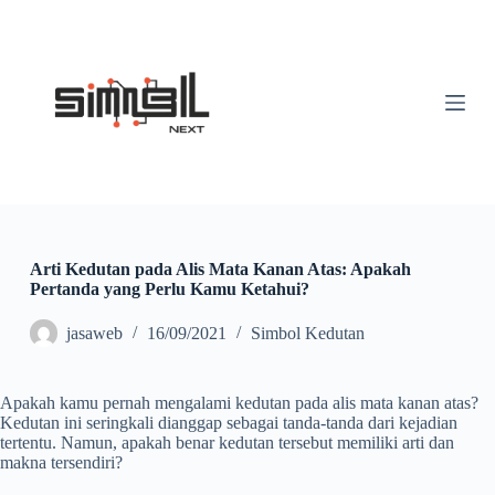
S
k
i
p
t
o
c
o
n
t
e
n
t
Arti Kedutan pada Alis Mata Kanan Atas: Apakah
Pertanda yang Perlu Kamu Ketahui?
jasaweb
16/09/2021
Simbol Kedutan
Apakah kamu pernah mengalami kedutan pada alis mata kanan atas?
Kedutan ini seringkali dianggap sebagai tanda-tanda dari kejadian
tertentu. Namun, apakah benar kedutan tersebut memiliki arti dan
makna tersendiri?