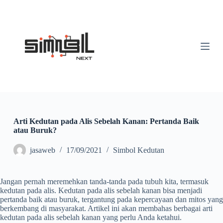
S
k
i
p
t
o
c
o
n
t
e
n
t
Arti Kedutan pada Alis Sebelah Kanan: Pertanda Baik
atau Buruk?
jasaweb
17/09/2021
Simbol Kedutan
Jangan pernah meremehkan tanda-tanda pada tubuh kita, termasuk
kedutan pada alis. Kedutan pada alis sebelah kanan bisa menjadi
pertanda baik atau buruk, tergantung pada kepercayaan dan mitos yang
berkembang di masyarakat. Artikel ini akan membahas berbagai arti
kedutan pada alis sebelah kanan yang perlu Anda ketahui.