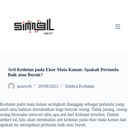
S
k
i
p
t
o
c
o
n
t
e
n
t
Arti Kedutan pada Ekor Mata Kanan: Apakah Pertanda
Baik atau Buruk?
jasaweb
20/09/2021
Simbol Kedutan
Kedutan pada mata kanan seringkali dianggap sebagai pertanda yang
aneh atau bahkan menakutkan bagi banyak orang. Tidak jarang, orang-
orang berusaha mencari tahu apa arti dari kedutan tersebut. Dalam
artikel ini, kita akan membahas arti kedutan pada ekor mata kanan dan
apakah itu merupakan pertanda baik atau buruk.