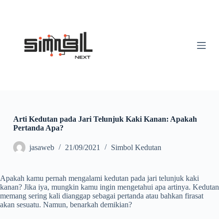
S
k
i
p
t
o
c
o
n
t
e
n
t
Arti Kedutan pada Jari Telunjuk Kaki Kanan: Apakah
Pertanda Apa?
jasaweb
21/09/2021
Simbol Kedutan
Apakah kamu pernah mengalami kedutan pada jari telunjuk kaki
kanan? Jika iya, mungkin kamu ingin mengetahui apa artinya. Kedutan
memang sering kali dianggap sebagai pertanda atau bahkan firasat
akan sesuatu. Namun, benarkah demikian?