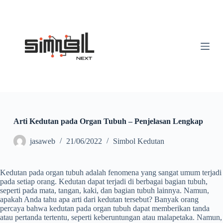
S
k
i
p
t
o
c
o
n
t
e
n
t
Arti Kedutan pada Organ Tubuh – Penjelasan Lengkap
jasaweb
21/06/2022
Simbol Kedutan
Kedutan pada organ tubuh adalah fenomena yang sangat umum terjadi
pada setiap orang. Kedutan dapat terjadi di berbagai bagian tubuh,
seperti pada mata, tangan, kaki, dan bagian tubuh lainnya. Namun,
apakah Anda tahu apa arti dari kedutan tersebut? Banyak orang
percaya bahwa kedutan pada organ tubuh dapat memberikan tanda
atau pertanda tertentu, seperti keberuntungan atau malapetaka. Namun,