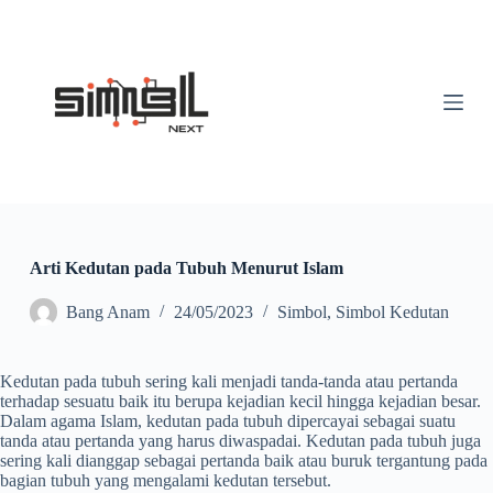
S
k
i
p
t
o
c
o
n
t
e
n
t
Arti Kedutan pada Tubuh Menurut Islam
Bang Anam
24/05/2023
Simbol
,
Simbol Kedutan
Kedutan pada tubuh sering kali menjadi tanda-tanda atau pertanda
terhadap sesuatu baik itu berupa kejadian kecil hingga kejadian besar.
Dalam agama Islam, kedutan pada tubuh dipercayai sebagai suatu
tanda atau pertanda yang harus diwaspadai. Kedutan pada tubuh juga
sering kali dianggap sebagai pertanda baik atau buruk tergantung pada
bagian tubuh yang mengalami kedutan tersebut.