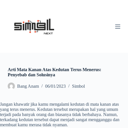
S
k
i
p
t
o
c
o
n
t
e
n
t
Arti Mata Kanan Atas Kedutan Terus Menerus:
Penyebab dan Solusinya
Bang Anam
06/01/2023
Simbol
Jangan khawatir jika kamu mengalami kedutan di mata kanan atas
yang terus menerus. Kedutan tersebut merupakan hal yang umum
terjadi pada banyak orang dan biasanya tidak berbahaya. Namun,
terkadang kedutan tersebut dapat menjadi sangat mengganggu dan
membuat kamu merasa tidak nyaman.