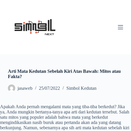
S
k
i
p
t
o
c
o
n
t
e
n
t
Arti Mata Kedutan Sebelah Kiri Atas Bawah: Mitos atau
Fakta?
jasaweb
25/07/2022
Simbol Kedutan
Apakah Anda pernah mengalami mata yang tiba-tiba berkedut? Jika
ya, Anda mungkin bertanya-tanya apa arti dari kedutan tersebut. Salah
satu mitos yang populer adalah bahwa mata yang berkedut
mengindikasikan nasib buruk atau pertanda akan ada yang datang
berkunjung. Namun, sebenarnya apa sih arti mata kedutan sebelah kiri