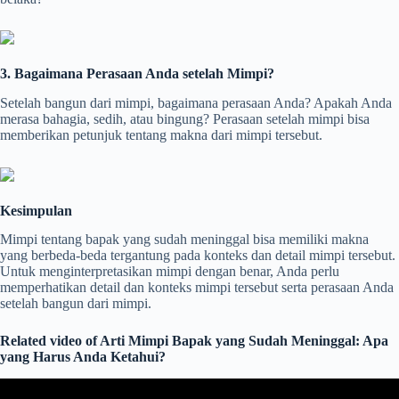
3. Bagaimana Perasaan Anda setelah Mimpi?
Setelah bangun dari mimpi, bagaimana perasaan Anda? Apakah Anda
merasa bahagia, sedih, atau bingung? Perasaan setelah mimpi bisa
memberikan petunjuk tentang makna dari mimpi tersebut.
Kesimpulan
Mimpi tentang bapak yang sudah meninggal bisa memiliki makna
yang berbeda-beda tergantung pada konteks dan detail mimpi tersebut.
Untuk menginterpretasikan mimpi dengan benar, Anda perlu
memperhatikan detail dan konteks mimpi tersebut serta perasaan Anda
setelah bangun dari mimpi.
Related video of Arti Mimpi Bapak yang Sudah Meninggal: Apa
yang Harus Anda Ketahui?