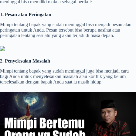
meninggal bisa memiliki makna sebagai berikut:
1. Pesan atau Peringatan
Mimpi tentang bapak yang sudah meninggal bisa menjadi pesan atau
peringatan untuk Anda. Pesan tersebut bisa berupa nasihat atau
peringatan tentang sesuatu yang akan terjadi di masa depan.
2. Penyelesaian Masalah
Mimpi tentang bapak yang sudah meninggal juga bisa menjadi cara
bagi Anda untuk menyelesaikan masalah atau konflik yang belum
terselesaikan dengan bapak Anda saat ia masih hidup.