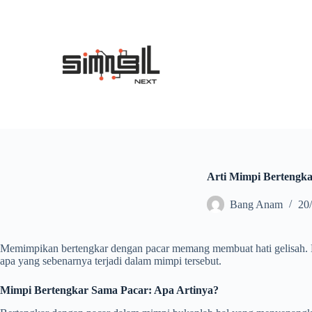
S
k
i
p
t
o
c
o
n
t
e
n
t
Arti Mimpi Bertengka
Bang Anam
20
Memimpikan bertengkar dengan pacar memang membuat hati gelisah. Na
apa yang sebenarnya terjadi dalam mimpi tersebut.
Mimpi Bertengkar Sama Pacar: Apa Artinya?