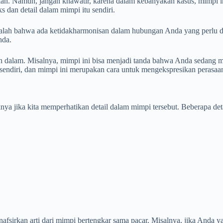
. Namun, jangan khawatir, karena dalam kebanyakan kasus, mimpi ini
s dan detail dalam mimpi itu sendiri.
dalah bahwa ada ketidakharmonisan dalam hubungan Anda yang perlu di
nda.
ih dalam. Misalnya, mimpi ini bisa menjadi tanda bahwa Anda sedang m
sendiri, dan mimpi ini merupakan cara untuk mengekspresikan perasaan
nya jika kita memperhatikan detail dalam mimpi tersebut. Beberapa det
enafsirkan arti dari mimpi bertengkar sama pacar. Misalnya, jika Anda