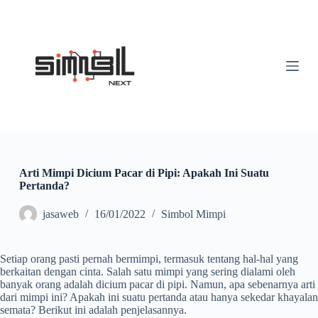
S
k
i
p
t
o
c
o
n
t
e
n
t
Arti Mimpi Dicium Pacar di Pipi: Apakah Ini Suatu
Pertanda?
jasaweb
16/01/2022
Simbol Mimpi
Setiap orang pasti pernah bermimpi, termasuk tentang hal-hal yang
berkaitan dengan cinta. Salah satu mimpi yang sering dialami oleh
banyak orang adalah dicium pacar di pipi. Namun, apa sebenarnya arti
dari mimpi ini? Apakah ini suatu pertanda atau hanya sekedar khayalan
semata? Berikut ini adalah penjelasannya.