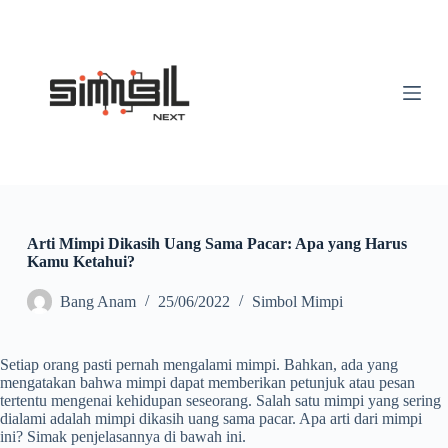
S
k
i
p
t
o
c
o
n
t
e
n
t
Arti Mimpi Dikasih Uang Sama Pacar: Apa yang Harus
Kamu Ketahui?
Bang Anam
25/06/2022
Simbol Mimpi
Setiap orang pasti pernah mengalami mimpi. Bahkan, ada yang
mengatakan bahwa mimpi dapat memberikan petunjuk atau pesan
tertentu mengenai kehidupan seseorang. Salah satu mimpi yang sering
dialami adalah mimpi dikasih uang sama pacar. Apa arti dari mimpi
ini? Simak penjelasannya di bawah ini.