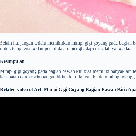
Selain itu, jangan terlalu memikirkan mimpi gigi goyang pada bagia
untuk tetap tenang dan positif dalam menghadapi masalah yang ada.
Kesimpulan
Mimpi gigi goyang pada bagian bawah kiri bisa memiliki banyak arti 
kesehatan dan keseimbangan hidup kita. Jangan biarkan mimpi menggan
Related video of Arti Mimpi Gigi Goyang Bagian Bawah Kiri: A