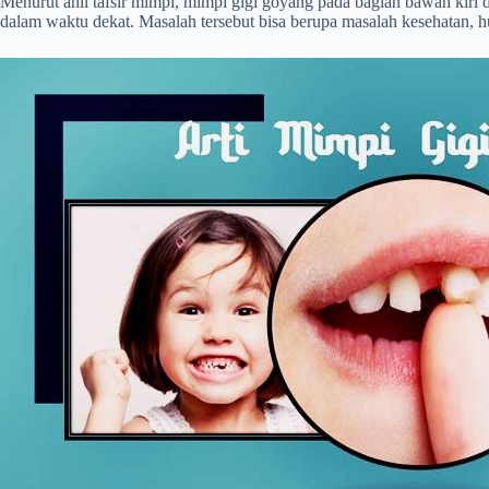
Menurut ahli tafsir mimpi, mimpi gigi goyang pada bagian bawah kiri 
dalam waktu dekat. Masalah tersebut bisa berupa masalah kesehatan, h