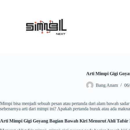
S
k
i
p
t
o
c
o
n
t
e
n
t
Arti Mimpi Gigi Goy
Bang Anam
06
Mimpi bisa menjadi sebuah pesan atau pertanda dari alam bawah sadar 
sebenarnya arti dari mimpi ini? Apakah pertanda buruk atau ada makn
Arti Mimpi Gigi Goyang Bagian Bawah Kiri Menurut Ahli Tafsir