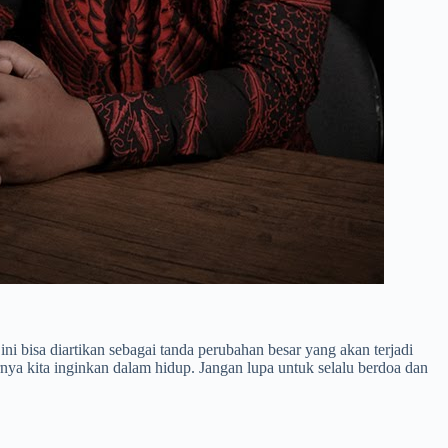
bisa diartikan sebagai tanda perubahan besar yang akan terjadi
rnya kita inginkan dalam hidup. Jangan lupa untuk selalu berdoa dan