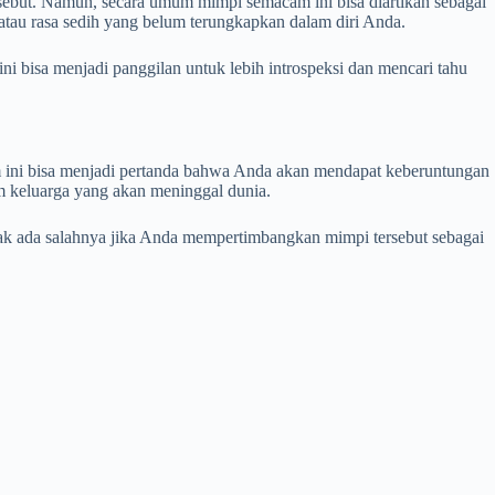
sebut. Namun, secara umum mimpi semacam ini bisa diartikan sebagai
 atau rasa sedih yang belum terungkapkan dalam diri Anda.
 bisa menjadi panggilan untuk lebih introspeksi dan mencari tahu
 ini bisa menjadi pertanda bahwa Anda akan mendapat keberuntungan
m keluarga yang akan meninggal dunia.
ak ada salahnya jika Anda mempertimbangkan mimpi tersebut sebagai