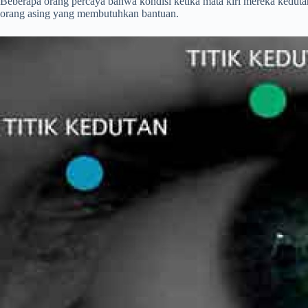
Beberapa orang percaya bahwa kondisi ketika mata kiri mereka kedut
orang asing yang membutuhkan bantuan.