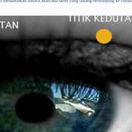
an menandakan bahwa akan ada tamu yang datang berkunjung ke rumah 