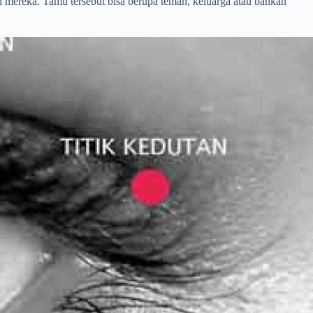
mereka. Tamu tersebut bisa berupa teman, keluarga atau bahkan