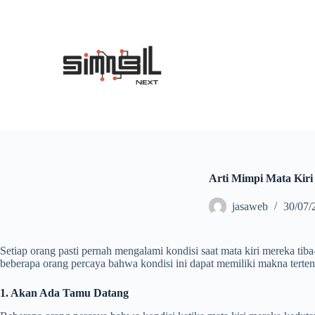
S
k
i
p
t
o
c
o
n
t
e
n
t
Arti Mimpi Mata Kir
jasaweb
30/07/
Setiap orang pasti pernah mengalami kondisi saat mata kiri mereka tib
beberapa orang percaya bahwa kondisi ini dapat memiliki makna tertentu
1. Akan Ada Tamu Datang