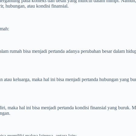
ergantung pada konteks dan detail yang muncul dalam mimpi. Namun, s
r, hubungan, atau kondisi finansial.
umah:
alam rumah bisa menjadi pertanda adanya perubahan besar dalam hidup.
an atau keluarga, maka hal ini bisa menjadi pertanda hubungan yang b
iri, maka hal ini bisa menjadi pertanda kondisi finansial yang buruk. M
angan.
isa memiliki makna lainnya, antara lain: