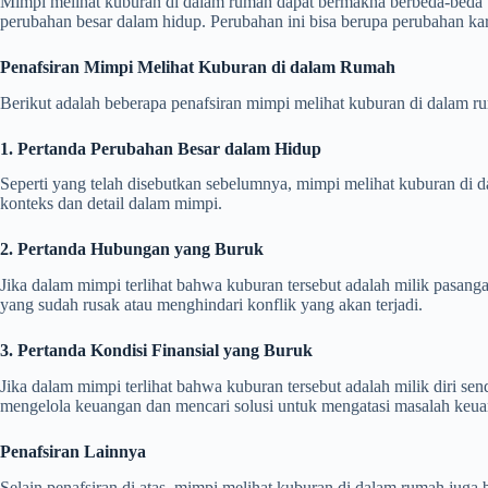
Mimpi melihat kuburan di dalam rumah dapat bermakna berbeda-beda t
perubahan besar dalam hidup. Perubahan ini bisa berupa perubahan kari
Penafsiran Mimpi Melihat Kuburan di dalam Rumah
Berikut adalah beberapa penafsiran mimpi melihat kuburan di dalam r
1. Pertanda Perubahan Besar dalam Hidup
Seperti yang telah disebutkan sebelumnya, mimpi melihat kuburan di d
konteks dan detail dalam mimpi.
2. Pertanda Hubungan yang Buruk
Jika dalam mimpi terlihat bahwa kuburan tersebut adalah milik pasang
yang sudah rusak atau menghindari konflik yang akan terjadi.
3. Pertanda Kondisi Finansial yang Buruk
Jika dalam mimpi terlihat bahwa kuburan tersebut adalah milik diri send
mengelola keuangan dan mencari solusi untuk mengatasi masalah keu
Penafsiran Lainnya
Selain penafsiran di atas, mimpi melihat kuburan di dalam rumah juga b