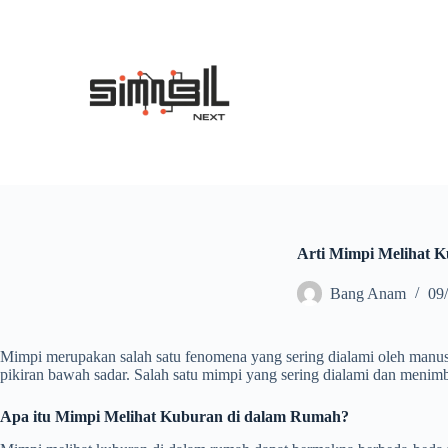
S
k
i
p
t
o
c
o
n
t
e
n
t
Arti Mimpi Melihat 
Bang Anam
09
Mimpi merupakan salah satu fenomena yang sering dialami oleh manus
pikiran bawah sadar. Salah satu mimpi yang sering dialami dan menim
Apa itu Mimpi Melihat Kuburan di dalam Rumah?