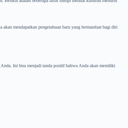
pi. Berikut adalah beberapa tafsir mimpi melihat kuburan menurut
da akan mendapatkan pengetahuan baru yang bermanfaat bagi diri
nda. Ini bisa menjadi tanda positif bahwa Anda akan memiliki