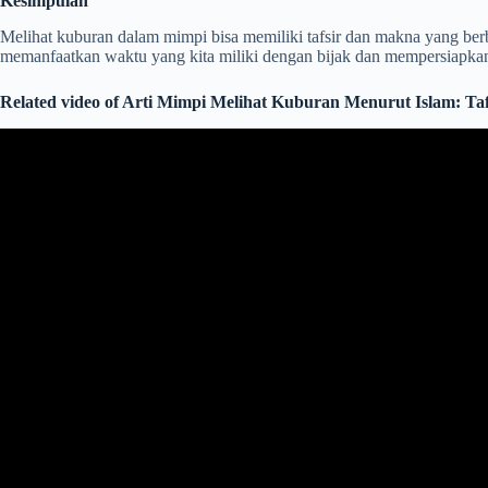
Kesimpulan
Melihat kuburan dalam mimpi bisa memiliki tafsir dan makna yang berb
memanfaatkan waktu yang kita miliki dengan bijak dan mempersiapka
Related video of Arti Mimpi Melihat Kuburan Menurut Islam: Ta