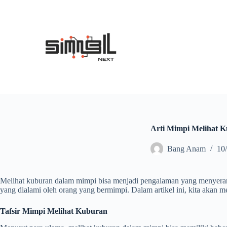
S
k
i
p
t
o
c
o
n
t
e
n
t
Arti Mimpi Melihat 
Bang Anam
10
Melihat kuburan dalam mimpi bisa menjadi pengalaman yang menyeramk
yang dialami oleh orang yang bermimpi. Dalam artikel ini, kita akan 
Tafsir Mimpi Melihat Kuburan