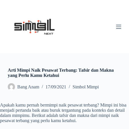
S
k
i
p
t
o
c
o
n
t
e
n
t
Arti Mimpi Naik Pesawat Terbang: Tafsir dan Makna
yang Perlu Kamu Ketahui
Bang Anam
17/09/2021
Simbol Mimpi
Apakah kamu pernah bermimpi naik pesawat terbang? Mimpi ini bisa
menjadi pertanda baik atau buruk tergantung pada konteks dan detail
dalam mimpimu. Berikut adalah tafsir dan makna dari mimpi naik
pesawat terbang yang perlu kamu ketahui.