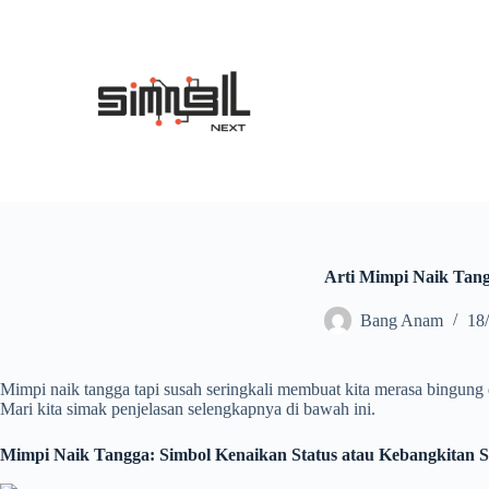
S
k
i
p
t
o
c
o
n
t
e
n
t
Arti Mimpi Naik Tan
Bang Anam
18
Mimpi naik tangga tapi susah seringkali membuat kita merasa bingung
Mari kita simak penjelasan selengkapnya di bawah ini.
Mimpi Naik Tangga: Simbol Kenaikan Status atau Kebangkitan Sp